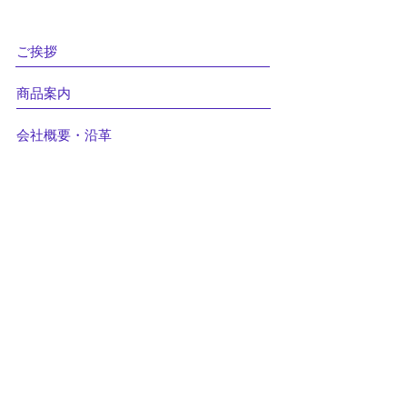
ご挨拶
商品案内
会社概要・沿革
最新記事
クラウドケアのお客様
アクセス
Give us your feedback
© 2023 CareBank systems Co. Ltd.