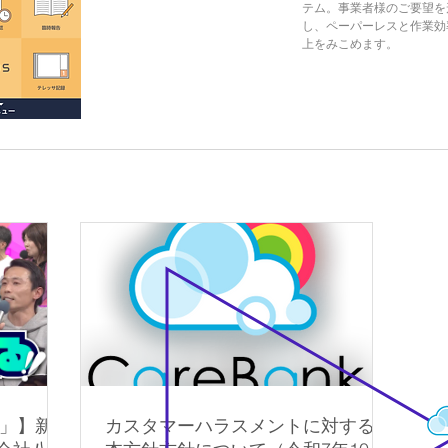
テム。事業者様のご要望を
し、
ペーパーレスと作業効
上をみこめます。
!!」】新規
カスタマーハラスメントに対する基