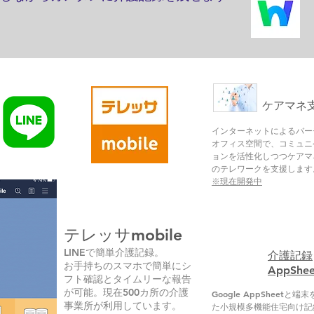
​ケアマネ
インターネットによるバー
オフィス空間で、コミュニ
ョンを活性化しつつケアマ
のテレワークを支援します
※現在開発中
ボタン
​テレッサmobile
LINEで簡単介護記録。
介護記録
お手持ちのスマホで簡単にシ
AppShee
フト確認とタイムリーな報告
が可能。現在500カ所の介護
Google AppSheetと端
事業所が利用しています。
た小規模多機能住宅向け記