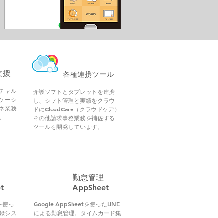
​
支援
各種連携ツール
チャル
介護ソフトとタブレットを連携
ケーシ
し、シフト管理と実績をクラウ
ネ業務
ドにCloudCare（クラウドケア）
。
その他請求事務業務を補佐する
ツールを開発しています。
勤怠管理
t
AppSheet​
末を使っ
Google AppSheetを使ったLINE
録シス
による勤怠管理。タイムカード集