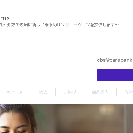
ems
会社～介護の現場に新しい未来のITソリューションを提供します～
cbs@carebank
ートケアマネ
求人
ご挨拶
商品案内
会社