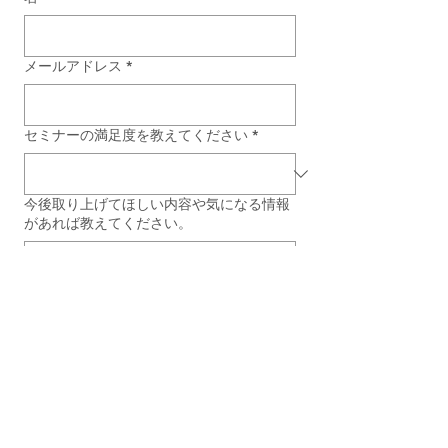
メールアドレス
*
セミナーの満足度を教えてください
*
今後取り上げてほしい内容や気になる情報
があれば教えてください。
「
個人情報の取り扱いについて
」
に同意の上送信する。送信いただ
くと当社からのセミナーに関連す
る情報を電子メールで配信するこ
とに同意したこととなります。
*
送信