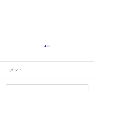
コメント
コメントを追加…
カスタマーハラスメント
居宅介護支援事
に対する基本方針方針に
マートケアマネ
ついて（令和7年10月1
シが完成いたし
日）