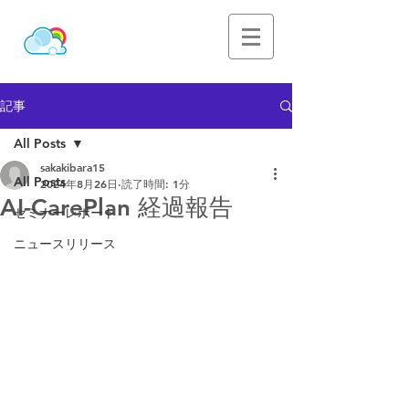
記事
All Posts
sakakibara15
All Posts
2024年8月26日
読了時間: 1分
AI-CarePlan 経過報告
セミナーレポート
ニュースリリース