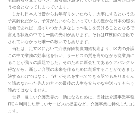
も高齢者を支えるべき、若者層が減少している中では、誰もが日本
う社会となってしまっています。
しかし日本人は昔からお年寄りをいたわり、大事にするという先
子高齢化だから、予算がないからといっていまの豊かな日本の礎を
社会であれば、必ずいつか大きなしっぺ返しを受けることとなるで
言える状況の中でも一筋の光明があります。それはIT技術の進化
されていなかった唯一の救いでもあります。
当社は、足立区において介護保険制度開始初期より、区内の介護
この中で業務の効率化を行い、サービスの質を高めながら従業員に
ることが我々の課題でした。そのために新会社であるケアバンクシ
得ながら、新しい介護の未来を作るために創業することができまし
決するわけではなく、当社がそれをすべてできる訳でもありません
て諦めなかった先人の方々の最後の人生を安らかな中送ってもらう
諦めてはなりません。
世界一厳しい介護業界の一助になるために、当社は介護事業事務
ITCを利用した新しいサービスの提案など、介護事業に特化したコ
ます。