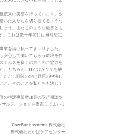
の未来に大きな不安を感じてしま
祖伝来の美徳を持っています。少
築いた人たちを切り捨てるような
しょう。またこのような最悪とも
です。これは数十年前には当時想定
事業を請け負ってまいりました。
も安心して働いてもらう環境を作
ステムズを多くの方々のご協力を
た。もちろん、ITだけが全てを解
。ただし戦後の焼け野原の中決し
こと、そのことを私たちも決して
所の特定事業者加算の取得相談や
ンサルテーションを提案してまいり
CareBank systems 株式会社
株式会社わかばケアセンター