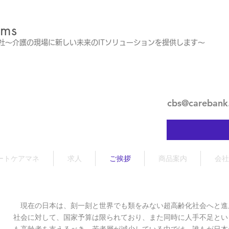
ems
会社～介護の現場に新しい未来のITソリューションを提供します～
cbs@carebank
ートケアマネ
求人
ご挨拶
商品案内
会社
現在の日本は、刻一刻と世界でも類をみない超高齢化社会へと進
社会に対して、国家予算は限られており、また同時に人手不足とい